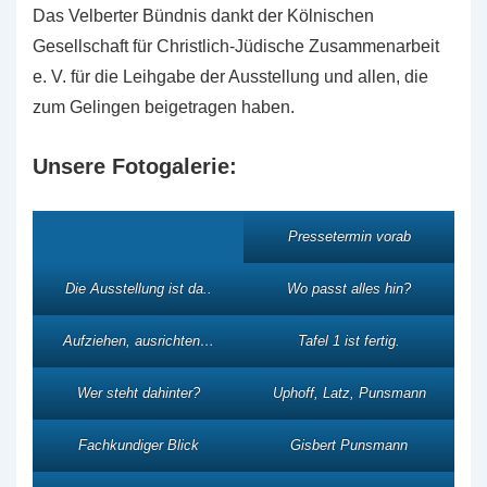
Das Velberter Bündnis dankt der Kölnischen
Gesellschaft für Christlich-Jüdische Zusammenarbeit
e. V. für die Leihgabe der Ausstellung und allen, die
zum Gelingen beigetragen haben.
Unsere Fotogalerie:
Pressetermin vorab
Die Ausstellung ist da..
Wo passt alles hin?
Aufziehen, ausrichten…
Tafel 1 ist fertig.
Wer steht dahinter?
Uphoff, Latz, Punsmann
Fachkundiger Blick
Gisbert Punsmann